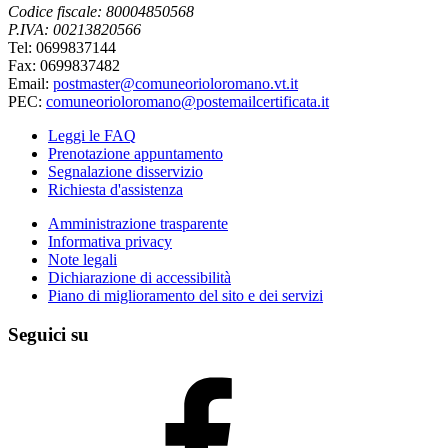
Codice fiscale: 80004850568
P.IVA: 00213820566
Tel: 0699837144
Fax: 0699837482
Email:
postmaster@comuneorioloromano.vt.it
PEC:
comuneorioloromano@postemailcertificata.it
Leggi le FAQ
Prenotazione appuntamento
Segnalazione disservizio
Richiesta d'assistenza
Amministrazione trasparente
Informativa privacy
Note legali
Dichiarazione di accessibilità
Piano di miglioramento del sito e dei servizi
Seguici su