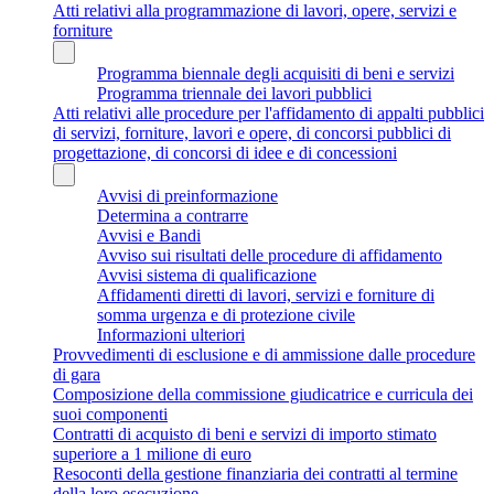
Atti relativi alla programmazione di lavori, opere, servizi e
forniture
Programma biennale degli acquisiti di beni e servizi
Programma triennale dei lavori pubblici
Atti relativi alle procedure per l'affidamento di appalti pubblici
di servizi, forniture, lavori e opere, di concorsi pubblici di
progettazione, di concorsi di idee e di concessioni
Avvisi di preinformazione
Determina a contrarre
Avvisi e Bandi
Avviso sui risultati delle procedure di affidamento
Avvisi sistema di qualificazione
Affidamenti diretti di lavori, servizi e forniture di
somma urgenza e di protezione civile
Informazioni ulteriori
Provvedimenti di esclusione e di ammissione dalle procedure
di gara
Composizione della commissione giudicatrice e curricula dei
suoi componenti
Contratti di acquisto di beni e servizi di importo stimato
superiore a 1 milione di euro
Resoconti della gestione finanziaria dei contratti al termine
della loro esecuzione