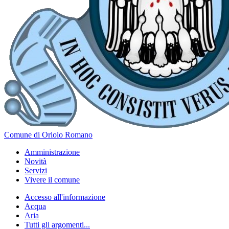
Comune di Oriolo Romano
Amministrazione
Novità
Servizi
Vivere il comune
Accesso all'informazione
Acqua
Aria
Tutti gli argomenti...