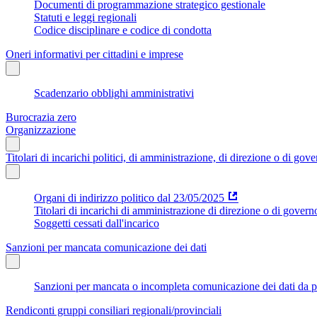
Documenti di programmazione strategico gestionale
Statuti e leggi regionali
Codice disciplinare e codice di condotta
Oneri informativi per cittadini e imprese
Scadenzario obblighi amministrativi
Burocrazia zero
Organizzazione
Titolari di incarichi politici, di amministrazione, di direzione o di gov
Organi di indirizzo politico dal 23/05/2025
Titolari di incarichi di amministrazione di direzione o di govern
Soggetti cessati dall'incarico
Sanzioni per mancata comunicazione dei dati
Sanzioni per mancata o incompleta comunicazione dei dati da parte
Rendiconti gruppi consiliari regionali/provinciali