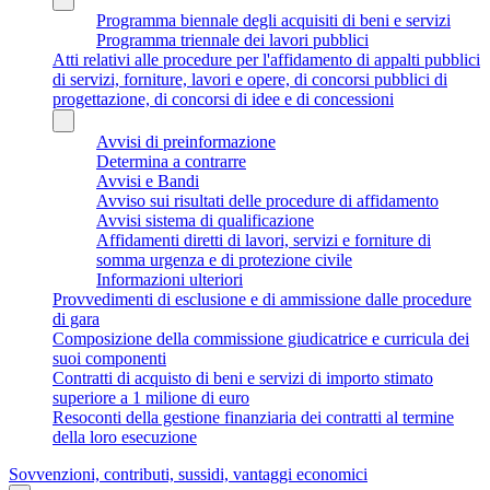
Programma biennale degli acquisiti di beni e servizi
Programma triennale dei lavori pubblici
Atti relativi alle procedure per l'affidamento di appalti pubblici
di servizi, forniture, lavori e opere, di concorsi pubblici di
progettazione, di concorsi di idee e di concessioni
Avvisi di preinformazione
Determina a contrarre
Avvisi e Bandi
Avviso sui risultati delle procedure di affidamento
Avvisi sistema di qualificazione
Affidamenti diretti di lavori, servizi e forniture di
somma urgenza e di protezione civile
Informazioni ulteriori
Provvedimenti di esclusione e di ammissione dalle procedure
di gara
Composizione della commissione giudicatrice e curricula dei
suoi componenti
Contratti di acquisto di beni e servizi di importo stimato
superiore a 1 milione di euro
Resoconti della gestione finanziaria dei contratti al termine
della loro esecuzione
Sovvenzioni, contributi, sussidi, vantaggi economici