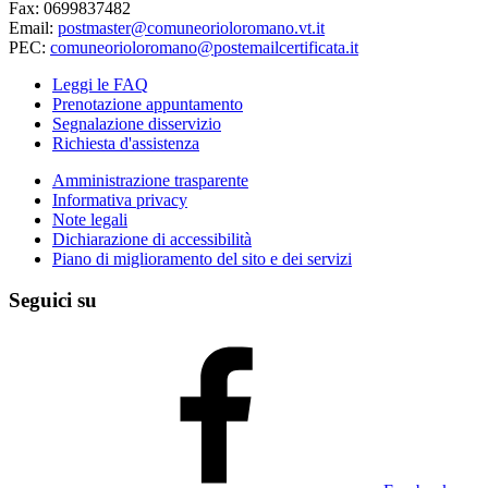
Fax: 0699837482
Email:
postmaster@comuneorioloromano.vt.it
PEC:
comuneorioloromano@postemailcertificata.it
Leggi le FAQ
Prenotazione appuntamento
Segnalazione disservizio
Richiesta d'assistenza
Amministrazione trasparente
Informativa privacy
Note legali
Dichiarazione di accessibilità
Piano di miglioramento del sito e dei servizi
Seguici su