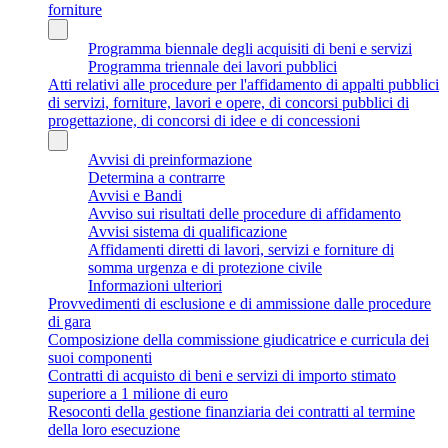
forniture
Programma biennale degli acquisiti di beni e servizi
Programma triennale dei lavori pubblici
Atti relativi alle procedure per l'affidamento di appalti pubblici
di servizi, forniture, lavori e opere, di concorsi pubblici di
progettazione, di concorsi di idee e di concessioni
Avvisi di preinformazione
Determina a contrarre
Avvisi e Bandi
Avviso sui risultati delle procedure di affidamento
Avvisi sistema di qualificazione
Affidamenti diretti di lavori, servizi e forniture di
somma urgenza e di protezione civile
Informazioni ulteriori
Provvedimenti di esclusione e di ammissione dalle procedure
di gara
Composizione della commissione giudicatrice e curricula dei
suoi componenti
Contratti di acquisto di beni e servizi di importo stimato
superiore a 1 milione di euro
Resoconti della gestione finanziaria dei contratti al termine
della loro esecuzione