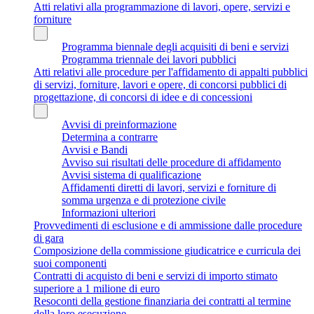
Atti relativi alla programmazione di lavori, opere, servizi e
forniture
Programma biennale degli acquisiti di beni e servizi
Programma triennale dei lavori pubblici
Atti relativi alle procedure per l'affidamento di appalti pubblici
di servizi, forniture, lavori e opere, di concorsi pubblici di
progettazione, di concorsi di idee e di concessioni
Avvisi di preinformazione
Determina a contrarre
Avvisi e Bandi
Avviso sui risultati delle procedure di affidamento
Avvisi sistema di qualificazione
Affidamenti diretti di lavori, servizi e forniture di
somma urgenza e di protezione civile
Informazioni ulteriori
Provvedimenti di esclusione e di ammissione dalle procedure
di gara
Composizione della commissione giudicatrice e curricula dei
suoi componenti
Contratti di acquisto di beni e servizi di importo stimato
superiore a 1 milione di euro
Resoconti della gestione finanziaria dei contratti al termine
della loro esecuzione