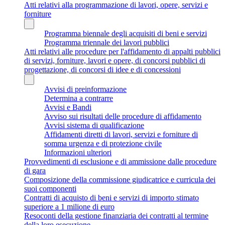
Atti relativi alla programmazione di lavori, opere, servizi e
forniture
Programma biennale degli acquisiti di beni e servizi
Programma triennale dei lavori pubblici
Atti relativi alle procedure per l'affidamento di appalti pubblici
di servizi, forniture, lavori e opere, di concorsi pubblici di
progettazione, di concorsi di idee e di concessioni
Avvisi di preinformazione
Determina a contrarre
Avvisi e Bandi
Avviso sui risultati delle procedure di affidamento
Avvisi sistema di qualificazione
Affidamenti diretti di lavori, servizi e forniture di
somma urgenza e di protezione civile
Informazioni ulteriori
Provvedimenti di esclusione e di ammissione dalle procedure
di gara
Composizione della commissione giudicatrice e curricula dei
suoi componenti
Contratti di acquisto di beni e servizi di importo stimato
superiore a 1 milione di euro
Resoconti della gestione finanziaria dei contratti al termine
della loro esecuzione