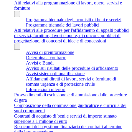
Atti relativi alla programmazione di lavori, opere, servizi e
forniture
Programma biennale degli acquisiti di beni e servizi
Programma triennale dei lavori pubblici
Atti relativi alle procedure per l'affidamento di appalti pubblici
di servizi, forniture, lavori e opere, di concorsi pubblici di
progettazione, di concorsi di idee e di concessioni
Avvisi di preinformazione
Determina a contrarre
Avvisi e Bandi
Avviso sui risultati delle procedure di affidamento
Avvisi sistema di qualificazione
Affidamenti diretti di lavori, servizi e forniture di
somma urgenza e di protezione civile
Informazioni ulteriori
Provvedimenti di esclusione e di ammissione dalle procedure
di gara
Composizione della commissione giudicatrice e curricula dei
suoi componenti
Contratti di acquisto di beni e servizi di importo stimato
superiore a 1 milione di euro
Resoconti della gestione finanziaria dei contratti al termine
della loro esecuzione