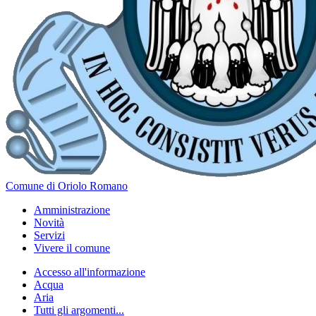
Comune di Oriolo Romano
Amministrazione
Novità
Servizi
Vivere il comune
Accesso all'informazione
Acqua
Aria
Tutti gli argomenti...