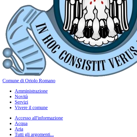
Comune di Oriolo Romano
Amministrazione
Novità
Servizi
Vivere il comune
Accesso all'informazione
Acqua
Aria
Tutti gli argomenti...