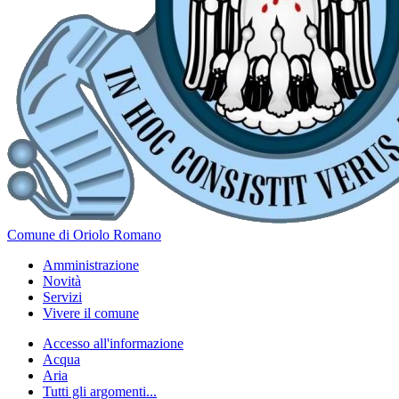
Comune di Oriolo Romano
Amministrazione
Novità
Servizi
Vivere il comune
Accesso all'informazione
Acqua
Aria
Tutti gli argomenti...