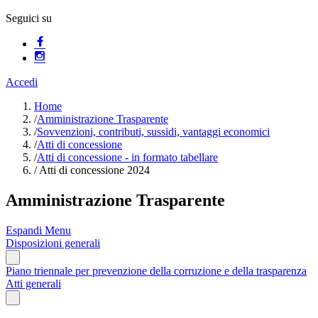
Seguici su
Accedi
Home
/
Amministrazione Trasparente
/
Sovvenzioni, contributi, sussidi, vantaggi economici
/
Atti di concessione
/
Atti di concessione - in formato tabellare
/
Atti di concessione 2024
Amministrazione Trasparente
Espandi Menu
Disposizioni generali
Piano triennale per prevenzione della corruzione e della trasparenza
Atti generali