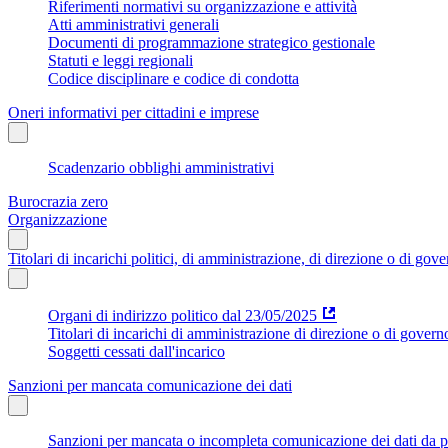
Riferimenti normativi su organizzazione e attività
Atti amministrativi generali
Documenti di programmazione strategico gestionale
Statuti e leggi regionali
Codice disciplinare e codice di condotta
Oneri informativi per cittadini e imprese
Scadenzario obblighi amministrativi
Burocrazia zero
Organizzazione
Titolari di incarichi politici, di amministrazione, di direzione o di gov
Organi di indirizzo politico dal 23/05/2025
Titolari di incarichi di amministrazione di direzione o di govern
Soggetti cessati dall'incarico
Sanzioni per mancata comunicazione dei dati
Sanzioni per mancata o incompleta comunicazione dei dati da parte