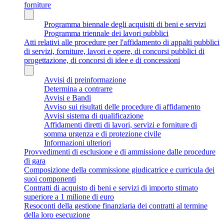
forniture
Programma biennale degli acquisiti di beni e servizi
Programma triennale dei lavori pubblici
Atti relativi alle procedure per l'affidamento di appalti pubblici
di servizi, forniture, lavori e opere, di concorsi pubblici di
progettazione, di concorsi di idee e di concessioni
Avvisi di preinformazione
Determina a contrarre
Avvisi e Bandi
Avviso sui risultati delle procedure di affidamento
Avvisi sistema di qualificazione
Affidamenti diretti di lavori, servizi e forniture di
somma urgenza e di protezione civile
Informazioni ulteriori
Provvedimenti di esclusione e di ammissione dalle procedure
di gara
Composizione della commissione giudicatrice e curricula dei
suoi componenti
Contratti di acquisto di beni e servizi di importo stimato
superiore a 1 milione di euro
Resoconti della gestione finanziaria dei contratti al termine
della loro esecuzione