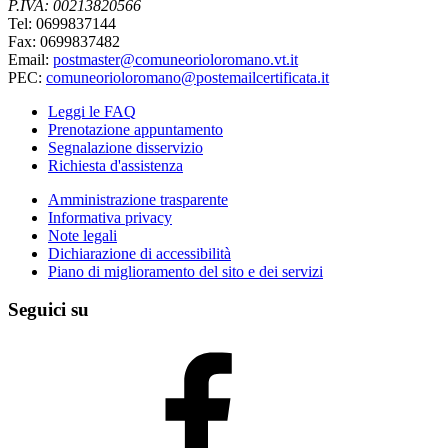
P.IVA: 00213820566
Tel: 0699837144
Fax: 0699837482
Email:
postmaster@comuneorioloromano.vt.it
PEC:
comuneorioloromano@postemailcertificata.it
Leggi le FAQ
Prenotazione appuntamento
Segnalazione disservizio
Richiesta d'assistenza
Amministrazione trasparente
Informativa privacy
Note legali
Dichiarazione di accessibilità
Piano di miglioramento del sito e dei servizi
Seguici su