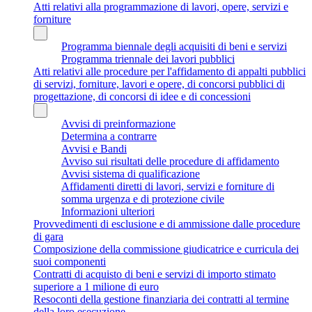
Atti relativi alla programmazione di lavori, opere, servizi e
forniture
Programma biennale degli acquisiti di beni e servizi
Programma triennale dei lavori pubblici
Atti relativi alle procedure per l'affidamento di appalti pubblici
di servizi, forniture, lavori e opere, di concorsi pubblici di
progettazione, di concorsi di idee e di concessioni
Avvisi di preinformazione
Determina a contrarre
Avvisi e Bandi
Avviso sui risultati delle procedure di affidamento
Avvisi sistema di qualificazione
Affidamenti diretti di lavori, servizi e forniture di
somma urgenza e di protezione civile
Informazioni ulteriori
Provvedimenti di esclusione e di ammissione dalle procedure
di gara
Composizione della commissione giudicatrice e curricula dei
suoi componenti
Contratti di acquisto di beni e servizi di importo stimato
superiore a 1 milione di euro
Resoconti della gestione finanziaria dei contratti al termine
della loro esecuzione