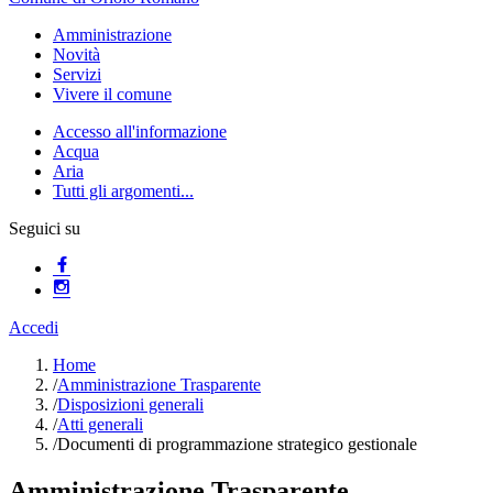
Amministrazione
Novità
Servizi
Vivere il comune
Accesso all'informazione
Acqua
Aria
Tutti gli argomenti...
Seguici su
Accedi
Home
/
Amministrazione Trasparente
/
Disposizioni generali
/
Atti generali
/
Documenti di programmazione strategico gestionale
Amministrazione Trasparente