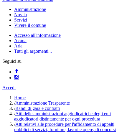
Amministrazione
Novità
Servizi
Vivere il comune
Accesso all'informazione
Acqua
Aria
Tutti gli argomenti...
Seguici su
Accedi
Home
/
Amministrazione Trasparente
/
Bandi di gara e contratti
/
Atti delle amministrazioni aggiudicatrici e degli enti
aggiudicatori distintamente per ogni procedura
/
Atti relativi alle procedure per l'affidamento di appalti
pubblici di servizi, forniture, lavori e opere, di concorsi