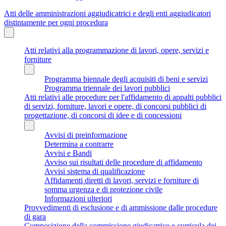
Atti delle amministrazioni aggiudicatrici e degli enti aggiudicatori
distintamente per ogni procedura
Atti relativi alla programmazione di lavori, opere, servizi e
forniture
Programma biennale degli acquisiti di beni e servizi
Programma triennale dei lavori pubblici
Atti relativi alle procedure per l'affidamento di appalti pubblici
di servizi, forniture, lavori e opere, di concorsi pubblici di
progettazione, di concorsi di idee e di concessioni
Avvisi di preinformazione
Determina a contrarre
Avvisi e Bandi
Avviso sui risultati delle procedure di affidamento
Avvisi sistema di qualificazione
Affidamenti diretti di lavori, servizi e forniture di
somma urgenza e di protezione civile
Informazioni ulteriori
Provvedimenti di esclusione e di ammissione dalle procedure
di gara
Composizione della commissione giudicatrice e curricula dei