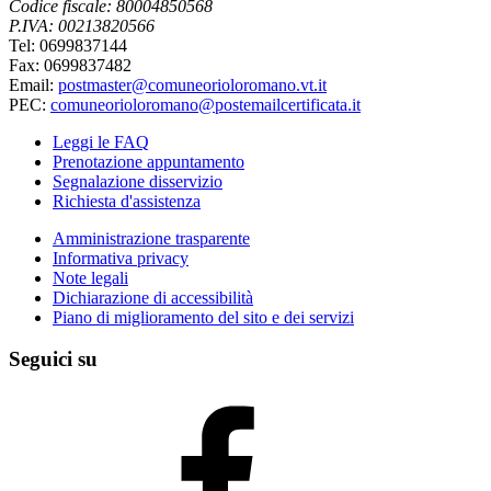
Codice fiscale: 80004850568
P.IVA: 00213820566
Tel: 0699837144
Fax: 0699837482
Email:
postmaster@comuneorioloromano.vt.it
PEC:
comuneorioloromano@postemailcertificata.it
Leggi le FAQ
Prenotazione appuntamento
Segnalazione disservizio
Richiesta d'assistenza
Amministrazione trasparente
Informativa privacy
Note legali
Dichiarazione di accessibilità
Piano di miglioramento del sito e dei servizi
Seguici su