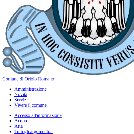
Comune di Oriolo Romano
Amministrazione
Novità
Servizi
Vivere il comune
Accesso all'informazione
Acqua
Aria
Tutti gli argomenti...