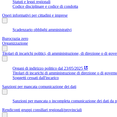
Statuti e leggi regionali
Codice disciplinare e codice di condotta
Oneri informativi per cittadini e imprese
Scadenzario obblighi amministrativi
Burocrazia zero
Organizzazione
Titolari di incarichi politici, di amministrazione, di direzione o di gov
Organi di indirizzo politico dal 23/05/2025
Titolari di incarichi di amministrazione di direzione o di govern
Soggetti cessati dall'incarico
Sanzioni per mancata comunicazione dei dati
Sanzioni per mancata o incompleta comunicazione dei dati da parte
Rendiconti gruppi consiliari regionali/provinciali