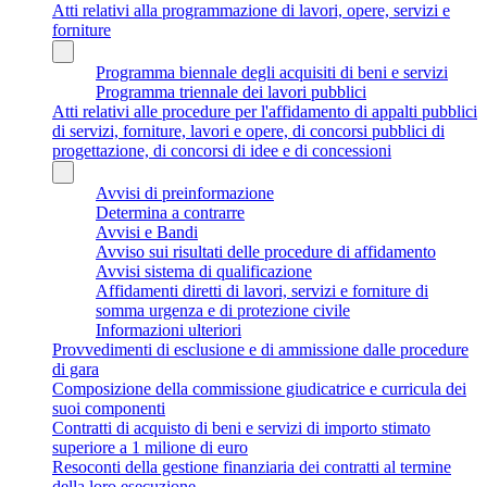
Atti relativi alla programmazione di lavori, opere, servizi e
forniture
Programma biennale degli acquisiti di beni e servizi
Programma triennale dei lavori pubblici
Atti relativi alle procedure per l'affidamento di appalti pubblici
di servizi, forniture, lavori e opere, di concorsi pubblici di
progettazione, di concorsi di idee e di concessioni
Avvisi di preinformazione
Determina a contrarre
Avvisi e Bandi
Avviso sui risultati delle procedure di affidamento
Avvisi sistema di qualificazione
Affidamenti diretti di lavori, servizi e forniture di
somma urgenza e di protezione civile
Informazioni ulteriori
Provvedimenti di esclusione e di ammissione dalle procedure
di gara
Composizione della commissione giudicatrice e curricula dei
suoi componenti
Contratti di acquisto di beni e servizi di importo stimato
superiore a 1 milione di euro
Resoconti della gestione finanziaria dei contratti al termine
della loro esecuzione