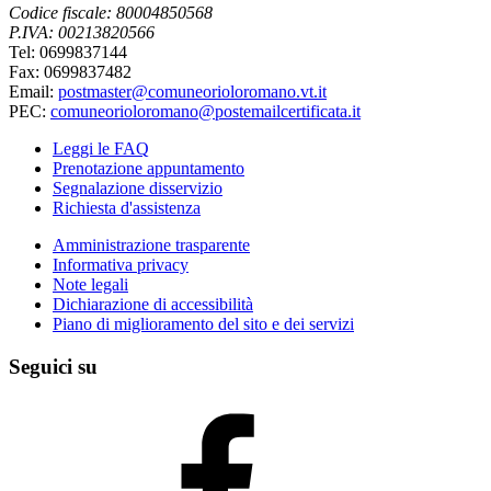
Codice fiscale: 80004850568
P.IVA: 00213820566
Tel: 0699837144
Fax: 0699837482
Email:
postmaster@comuneorioloromano.vt.it
PEC:
comuneorioloromano@postemailcertificata.it
Leggi le FAQ
Prenotazione appuntamento
Segnalazione disservizio
Richiesta d'assistenza
Amministrazione trasparente
Informativa privacy
Note legali
Dichiarazione di accessibilità
Piano di miglioramento del sito e dei servizi
Seguici su