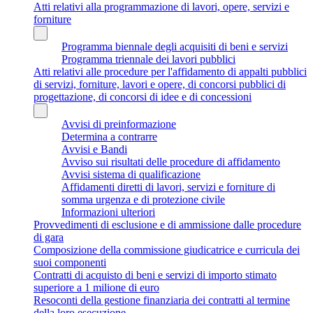
Atti relativi alla programmazione di lavori, opere, servizi e
forniture
Programma biennale degli acquisiti di beni e servizi
Programma triennale dei lavori pubblici
Atti relativi alle procedure per l'affidamento di appalti pubblici
di servizi, forniture, lavori e opere, di concorsi pubblici di
progettazione, di concorsi di idee e di concessioni
Avvisi di preinformazione
Determina a contrarre
Avvisi e Bandi
Avviso sui risultati delle procedure di affidamento
Avvisi sistema di qualificazione
Affidamenti diretti di lavori, servizi e forniture di
somma urgenza e di protezione civile
Informazioni ulteriori
Provvedimenti di esclusione e di ammissione dalle procedure
di gara
Composizione della commissione giudicatrice e curricula dei
suoi componenti
Contratti di acquisto di beni e servizi di importo stimato
superiore a 1 milione di euro
Resoconti della gestione finanziaria dei contratti al termine
della loro esecuzione