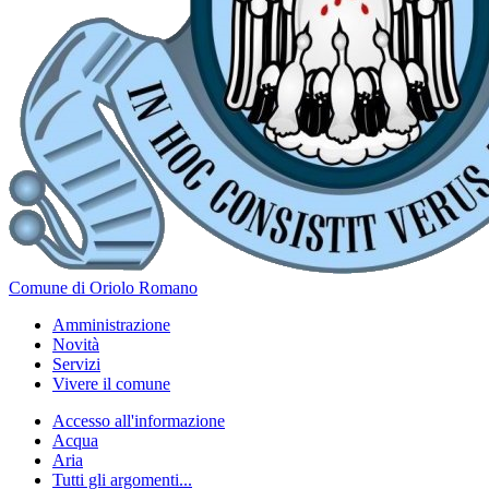
Comune di Oriolo Romano
Amministrazione
Novità
Servizi
Vivere il comune
Accesso all'informazione
Acqua
Aria
Tutti gli argomenti...