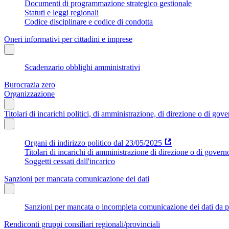
Documenti di programmazione strategico gestionale
Statuti e leggi regionali
Codice disciplinare e codice di condotta
Oneri informativi per cittadini e imprese
Scadenzario obblighi amministrativi
Burocrazia zero
Organizzazione
Titolari di incarichi politici, di amministrazione, di direzione o di gov
Organi di indirizzo politico dal 23/05/2025
Titolari di incarichi di amministrazione di direzione o di govern
Soggetti cessati dall'incarico
Sanzioni per mancata comunicazione dei dati
Sanzioni per mancata o incompleta comunicazione dei dati da parte
Rendiconti gruppi consiliari regionali/provinciali