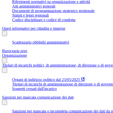
Riferimenti normativi su organizzazione e attività
Atti amministrativi generali
Documenti di programmazione strategico gestionale
Statuti e leggi regionali
Codice disciplinare e codice di condotta
Oneri informativi per cittadini e imprese
Scadenzario obblighi amministrativi
Burocrazia zero
Organizzazione
Titolari di incarichi politici, di amministrazione, di direzione o di gov
Organi di indirizzo politico dal 23/05/2025
Titolari di incarichi di amministrazione di direzione o di govern
Soggetti cessati dall'incarico
Sanzioni per mancata comunicazione dei dati
Sanzioni per mancata o incompleta comunicazione dei dati da parte