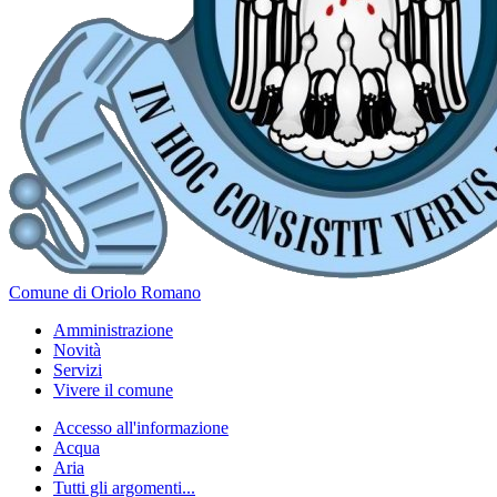
Comune di Oriolo Romano
Amministrazione
Novità
Servizi
Vivere il comune
Accesso all'informazione
Acqua
Aria
Tutti gli argomenti...