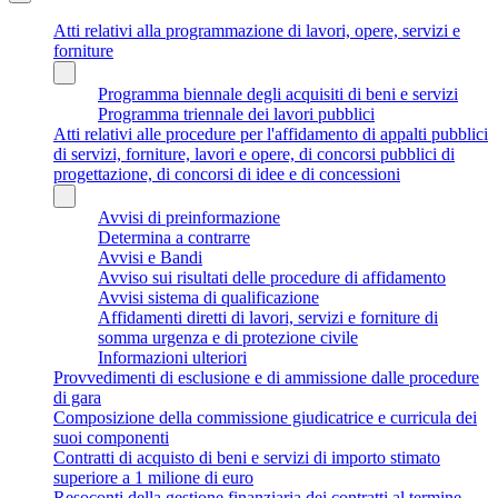
Atti relativi alla programmazione di lavori, opere, servizi e
forniture
Programma biennale degli acquisiti di beni e servizi
Programma triennale dei lavori pubblici
Atti relativi alle procedure per l'affidamento di appalti pubblici
di servizi, forniture, lavori e opere, di concorsi pubblici di
progettazione, di concorsi di idee e di concessioni
Avvisi di preinformazione
Determina a contrarre
Avvisi e Bandi
Avviso sui risultati delle procedure di affidamento
Avvisi sistema di qualificazione
Affidamenti diretti di lavori, servizi e forniture di
somma urgenza e di protezione civile
Informazioni ulteriori
Provvedimenti di esclusione e di ammissione dalle procedure
di gara
Composizione della commissione giudicatrice e curricula dei
suoi componenti
Contratti di acquisto di beni e servizi di importo stimato
superiore a 1 milione di euro
Resoconti della gestione finanziaria dei contratti al termine