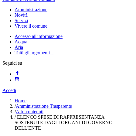
Amministrazione
Novità
Servizi
Vivere il comune
Accesso all'informazione
Acqua
Aria
Tutti gli argomenti...
Seguici su
Accedi
Home
/
Amministrazione Trasparente
/
Altri contenuti
/
ELENCO SPESE DI RAPPRESENTANZA
SOSTENUTE DAGLI ORGANI DI GOVERNO
DELL'ENTE