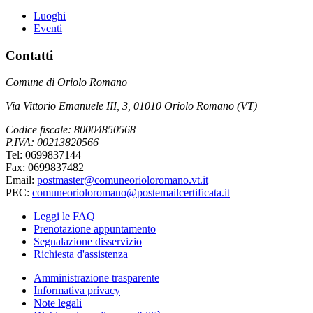
Luoghi
Eventi
Contatti
Comune di Oriolo Romano
Via Vittorio Emanuele III, 3, 01010 Oriolo Romano (VT)
Codice fiscale: 80004850568
P.IVA: 00213820566
Tel: 0699837144
Fax: 0699837482
Email:
postmaster@comuneorioloromano.vt.it
PEC:
comuneorioloromano@postemailcertificata.it
Leggi le FAQ
Prenotazione appuntamento
Segnalazione disservizio
Richiesta d'assistenza
Amministrazione trasparente
Informativa privacy
Note legali