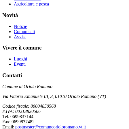
Agricoltura e pesca
Novità
Notizie
Comunicati
Avvisi
Vivere il comune
Luoghi
Eventi
Contatti
Comune di Oriolo Romano
Via Vittorio Emanuele III, 3, 01010 Oriolo Romano (VT)
Codice fiscale: 80004850568
P.IVA: 00213820566
Tel: 0699837144
Fax: 0699837482
Email:
postmaster@comuneorioloromano.vt.it