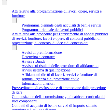
Atti relativi alla programmazione di lavori, opere, servizi e
forniture
Programma biennale degli acquisiti di beni e servizi
Programma triennale dei lavori pubblici
Atti relativi alle procedure per l'affidamento di appalti pubblici
di servizi, forniture, lavori e opere, di concorsi pubblici di
progettazione, di concorsi di idee e di concessioni
Avvisi di preinformazione
Determina a contrarre
Avvisi e Bandi
Avviso sui risultati delle procedure di affidamento
Avvisi sistema di qualificazione
Affidamenti diretti di lavori, servizi e forniture di
somma urgenza e di protezione civile
Informazioni ulteriori
Provvedimenti di esclusione e di ammissione dalle procedure
di gara
Composizione della commissione giudicatrice e curricula dei
suoi componenti
Contratti di acquisto di beni e servizi di importo stimato
superiore a 1 milione di euro