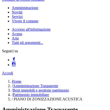
Amministrazione
Novità
Servizi
Vivere il comune
Accesso all'informazione
Acqua
Aria
Tutti gli argomenti...
Seguici su
Accedi
Home
/
Amministrazione Trasparente
/
Beni immobili e gestione patrimonio
/
Patrimonio immobiliare
/
PIANO DI ZONIZZAZIONE ACUSTICA
Amministrazione Trasparente