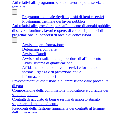
Atti relativi alla programmazione di lavori, opere, servizi e
forniture
Programma biennale degli acquisiti di beni e servizi
Programma triennale dei lavori pubblici
Atti relativi alle procedure per l'affidamento di appalti pubblici
di servizi, forniture, lavori e opere, di concorsi pubblici di
progettazione, di concorsi di idee e di concessioni
Avvisi di preinformazione
Determina a contrarre
Avvisi e Bandi
Avviso sui risultati delle procedure di affidamento
Avvisi sistema di qualificazione
Affidamenti diretti di lavori, servizi e forniture di
somma urgenza e di protezione civile
Informazioni ulteriori
Provvedimenti di esclusione e di ammissione dalle procedure
di gara
Composizione della commissione giudicatrice e curricula dei
suoi componenti
Contratti di acquisto di beni e servizi di importo stimato
superiore a 1 milione di euro
Resoconti della gestione finanziaria dei contratti al termine
della loro esecuzione