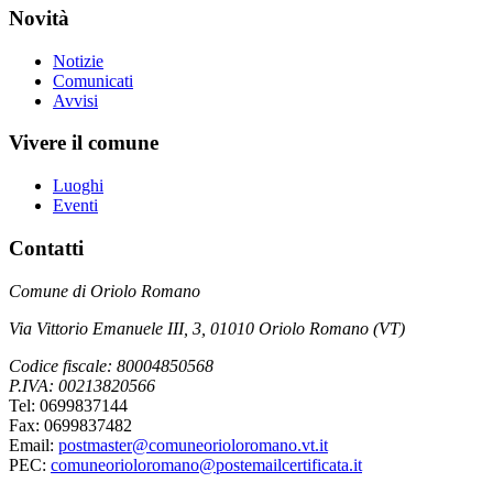
Novità
Notizie
Comunicati
Avvisi
Vivere il comune
Luoghi
Eventi
Contatti
Comune di Oriolo Romano
Via Vittorio Emanuele III, 3, 01010 Oriolo Romano (VT)
Codice fiscale: 80004850568
P.IVA: 00213820566
Tel: 0699837144
Fax: 0699837482
Email:
postmaster@comuneorioloromano.vt.it
PEC:
comuneorioloromano@postemailcertificata.it