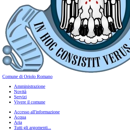
Comune di Oriolo Romano
Amministrazione
Novità
Servizi
Vivere il comune
Accesso all'informazione
Acqua
Aria
Tutti gli argomenti...