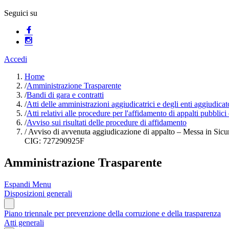
Seguici su
Accedi
Home
/
Amministrazione Trasparente
/
Bandi di gara e contratti
/
Atti delle amministrazioni aggiudicatrici e degli enti aggiudica
/
Atti relativi alle procedure per l'affidamento di appalti pubblici
/
Avviso sui risultati delle procedure di affidamento
/
Avviso di avvenuta aggiudicazione di appalto – Messa in Sic
CIG: 727290925F
Amministrazione Trasparente
Espandi Menu
Disposizioni generali
Piano triennale per prevenzione della corruzione e della trasparenza
Atti generali