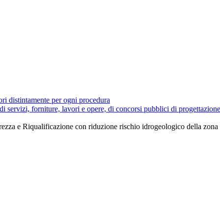
tori distintamente per ogni procedura
 di servizi, forniture, lavori e opere, di concorsi pubblici di progettazion
urezza e Riqualificazione con riduzione rischio idrogeologico della