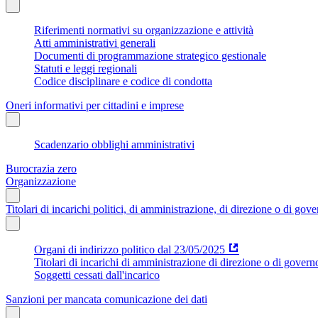
Riferimenti normativi su organizzazione e attività
Atti amministrativi generali
Documenti di programmazione strategico gestionale
Statuti e leggi regionali
Codice disciplinare e codice di condotta
Oneri informativi per cittadini e imprese
Scadenzario obblighi amministrativi
Burocrazia zero
Organizzazione
Titolari di incarichi politici, di amministrazione, di direzione o di gov
Organi di indirizzo politico dal 23/05/2025
Titolari di incarichi di amministrazione di direzione o di govern
Soggetti cessati dall'incarico
Sanzioni per mancata comunicazione dei dati