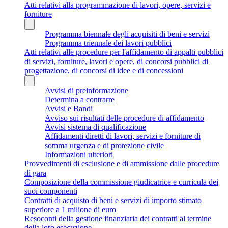
Atti relativi alla programmazione di lavori, opere, servizi e
forniture
Programma biennale degli acquisiti di beni e servizi
Programma triennale dei lavori pubblici
Atti relativi alle procedure per l'affidamento di appalti pubblici
di servizi, forniture, lavori e opere, di concorsi pubblici di
progettazione, di concorsi di idee e di concessioni
Avvisi di preinformazione
Determina a contrarre
Avvisi e Bandi
Avviso sui risultati delle procedure di affidamento
Avvisi sistema di qualificazione
Affidamenti diretti di lavori, servizi e forniture di
somma urgenza e di protezione civile
Informazioni ulteriori
Provvedimenti di esclusione e di ammissione dalle procedure
di gara
Composizione della commissione giudicatrice e curricula dei
suoi componenti
Contratti di acquisto di beni e servizi di importo stimato
superiore a 1 milione di euro
Resoconti della gestione finanziaria dei contratti al termine
della loro esecuzione