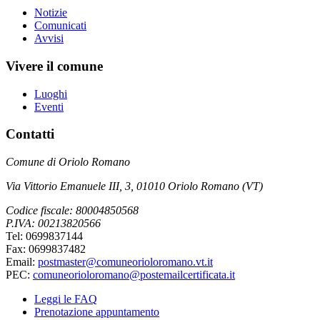
Notizie
Comunicati
Avvisi
Vivere il comune
Luoghi
Eventi
Contatti
Comune di Oriolo Romano
Via Vittorio Emanuele III, 3, 01010 Oriolo Romano (VT)
Codice fiscale: 80004850568
P.IVA: 00213820566
Tel: 0699837144
Fax: 0699837482
Email:
postmaster@comuneorioloromano.vt.it
PEC:
comuneorioloromano@postemailcertificata.it
Leggi le FAQ
Prenotazione appuntamento