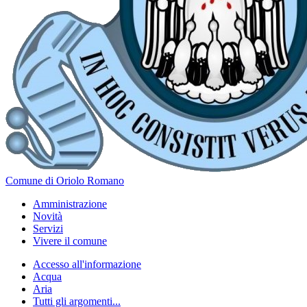
Comune di Oriolo Romano
Amministrazione
Novità
Servizi
Vivere il comune
Accesso all'informazione
Acqua
Aria
Tutti gli argomenti...