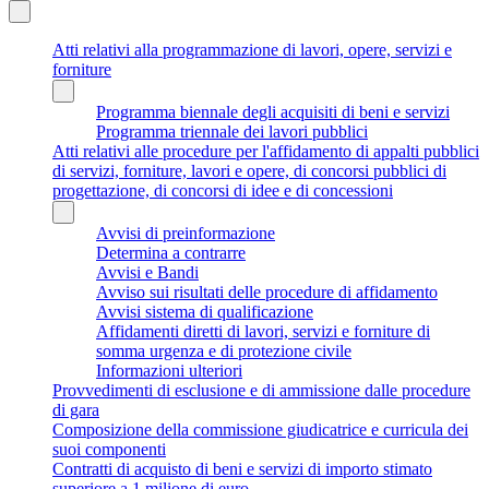
Atti relativi alla programmazione di lavori, opere, servizi e
forniture
Programma biennale degli acquisiti di beni e servizi
Programma triennale dei lavori pubblici
Atti relativi alle procedure per l'affidamento di appalti pubblici
di servizi, forniture, lavori e opere, di concorsi pubblici di
progettazione, di concorsi di idee e di concessioni
Avvisi di preinformazione
Determina a contrarre
Avvisi e Bandi
Avviso sui risultati delle procedure di affidamento
Avvisi sistema di qualificazione
Affidamenti diretti di lavori, servizi e forniture di
somma urgenza e di protezione civile
Informazioni ulteriori
Provvedimenti di esclusione e di ammissione dalle procedure
di gara
Composizione della commissione giudicatrice e curricula dei
suoi componenti
Contratti di acquisto di beni e servizi di importo stimato
superiore a 1 milione di euro