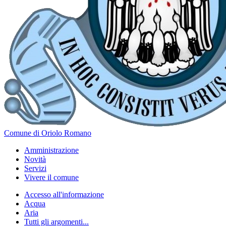
Comune di Oriolo Romano
Amministrazione
Novità
Servizi
Vivere il comune
Accesso all'informazione
Acqua
Aria
Tutti gli argomenti...