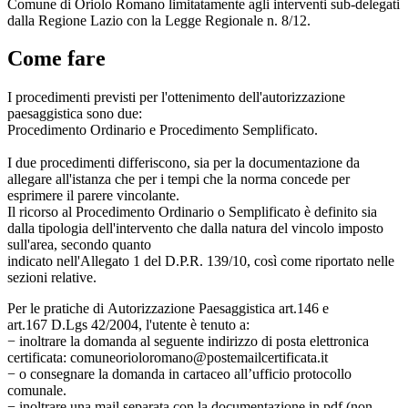
Comune di Oriolo Romano limitatamente agli interventi sub-delegati
dalla Regione Lazio con la Legge Regionale n. 8/12.
Come fare
I procedimenti previsti per l'ottenimento dell'autorizzazione
paesaggistica sono due:
Procedimento Ordinario e Procedimento Semplificato.
I due procedimenti differiscono, sia per la documentazione da
allegare all'istanza che per i tempi che la norma concede per
esprimere il parere vincolante.
Il ricorso al Procedimento Ordinario o Semplificato è definito sia
dalla tipologia dell'intervento che dalla natura del vincolo imposto
sull'area, secondo quanto
indicato nell'Allegato 1 del D.P.R. 139/10, così come riportato nelle
sezioni relative.
Per le pratiche di Autorizzazione Paesaggistica art.146 e
art.167 D.Lgs 42/2004, l'utente è tenuto a:
− inoltrare la domanda al seguente indirizzo di posta elettronica
certificata: comuneorioloromano@postemailcertificata.it
− o consegnare la domanda in cartaceo all’ufficio protocollo
comunale.
− inoltrare una mail separata con la documentazione in pdf (non